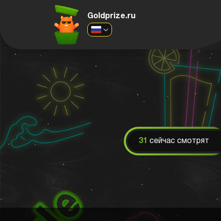
Goldprize.ru
31
сейчас смотрят