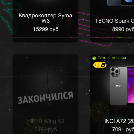
Квадрокоптер Syma
W3
TECNO Spark G
15299 руб
8990 ру
Есть в наличии
+1
HIPER Wing K3
INOI A72 (2
7499 руб
7091 ру