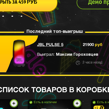
Демо п
РЫТЬ ЗА
459
РУБ
Последний топ-выигрыш
JBL PULSE 5
21900
руб
Выиграл:
Максим Гороховцев
3 часа назад
СПИСОК ТОВАРОВ В КОРОБК
Есть в наличии
Есть в 
+1