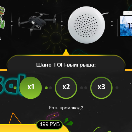
Шанс ТОП-выигрыша:
x1
x2
x3
Есть промокод?
499 РУБ