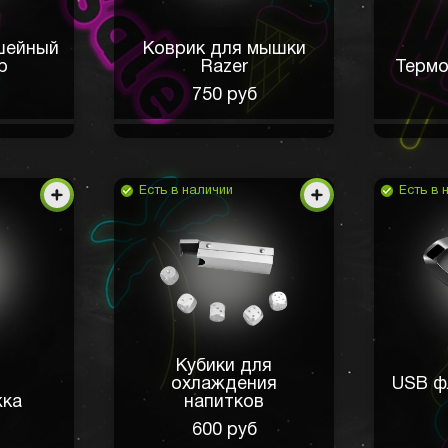
шейный
Коврик для мышки
р
Razer
Термо
750 руб
Есть в наличии
Есть в 
Кубики для
охлаждения
USB ф
жка
напитков
600 руб