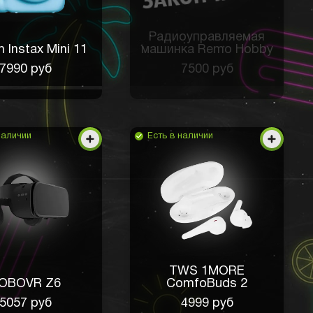
Радиоуправляемая
lm Instax Mini 11
машинка Remo Hobby
7990 руб
7500 руб
наличии
Есть в наличии
TWS 1MORE
OBOVR Z6
ComfoBuds 2
5057 руб
4999 руб