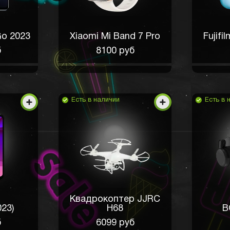
o 2023
Xiaomi Mi Band 7 Pro
Fujifi
б
8100 руб
Есть в наличии
Есть в 
Квадрокоптер JJRC
023)
H68
B
б
6099 руб