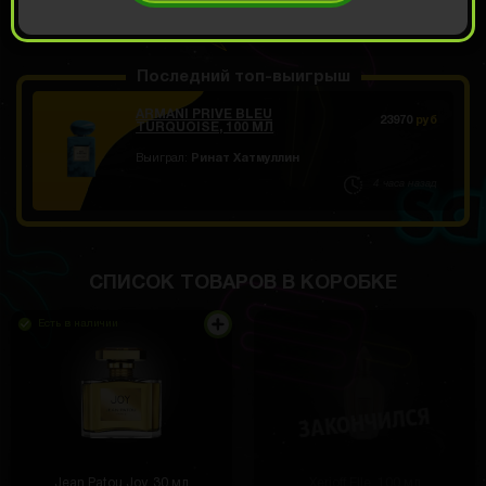
ОТКРЫТЬ ЗА 699
Демо прокрут
РУБ
Последний топ-выигрыш
ARMANI PRIVE BLEU
23970
руб
TURQUOISE, 100 МЛ
Выиграл:
Ринат Хатмуллин
4 часа назад
СПИСОК ТОВАРОВ В КОРОБКЕ
Есть в наличии
Jean Patou Joy, 30 мл
Xerjoff Elle, 100 мл