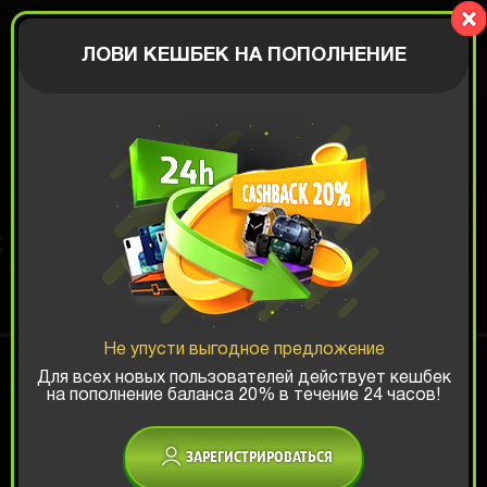
Goldprize.ru
АВТОРИЗАЦИЯ
ЛОВИ КЕШБЕК НА ПОПОЛНЕНИЕ
КОРОБКА С ДУХАМИ
Шанс ТОП-выигрыша:
Не упусти выгодное предложение
x1
x2
x3
Для всех новых пользователей действует кешбек
на пополнение баланса 20% в течение 24 часов!
Есть промокод?
ЗАРЕГИСТРИРОВАТЬСЯ