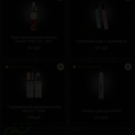
Фруктовое ароматическое
масло PHATOIL 10ml
Туалетная вода с шиммером
381 руб
321 руб
В полном восторге от сайта
Виталий Шикунов
3 часа назад
Есть в наличии
Есть в наличии
Использую для съёмки украшений.
Иван Бердюгин
2 часа назад
Парфюмерное ароматическое
Материал качественный, приятный в руках. Цвет
масло, 10 мл
Флакон для духов 8ml
яркий, не тускнеет со временем
268 руб
214 руб