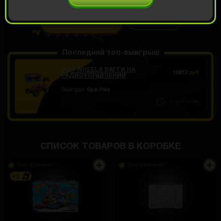
ОТКРЫТЬ ЗА 499
Демо прокрут
РУБ
Последний топ-выигрыш
HOT WHEELS БАГГИ НА
10812
руб
РАДИОУПРАВЛЕНИИ
Выиграл:
Gyp Has
3 часа назад
СПИСОК ТОВАРОВ В КОРОБКЕ
Есть в наличии
Есть в наличии
+1