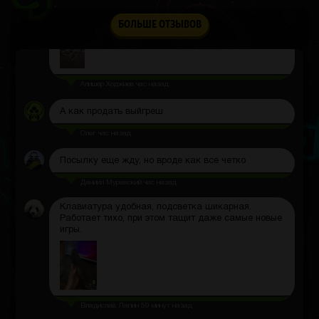
время бега. Лёгкие и комфортные.
БОЛЬШЕ ОТЗЫВОВ
Алишер Ходжиев
час назад
А как продать выйгреш
Олег
час назад
Посылку еще жду, но вроде как все четко
Даниил Муравский
час назад
Клавиатура удобная, подсветка шикарная.
Работает тихо, при этом тащит даже самые новые
игры.
Владислав Лапин
59 минут назад