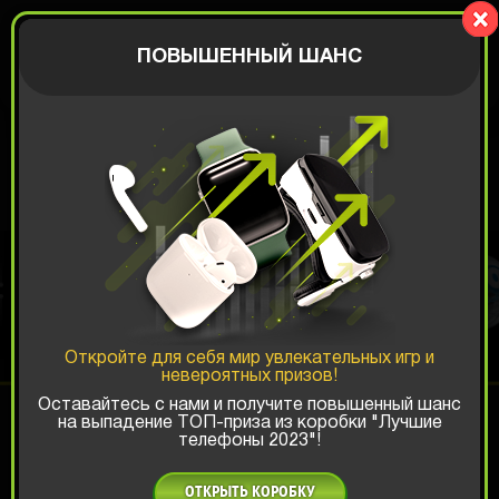
Goldprize.ru
АВТОРИЗАЦИЯ
ПОВЫШЕННЫЙ ШАНС
КОРОБКА С
ИГРУШКАМИ
Откройте для себя мир увлекательных игр и
невероятных призов!
Шанс ТОП-выигрыша:
Оставайтесь с нами и получите повышенный шанс
на выпадение ТОП-приза из коробки "Лучшие
x1
x2
x3
телефоны 2023"!
Есть промокод?
ОТКРЫТЬ КОРОБКУ